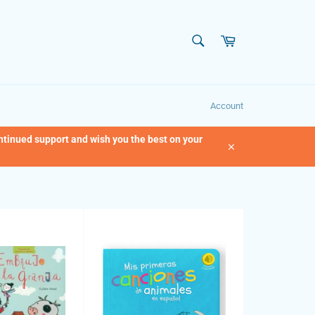
SEARCH
Cart
Search
Account
ontinued support and wish you the best on your
Close