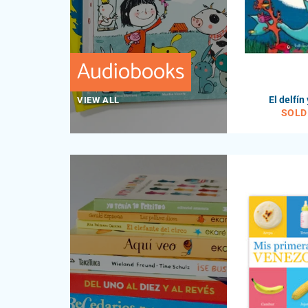
Audiobooks
El delfín 
VIEW ALL
SOLD