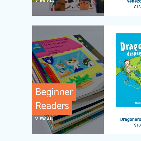
VIEW ALL
venez
Reg
$13
pric
Beginner
Readers
VIEW ALL
Dragoner
Reg
$10
pric