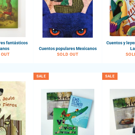
res fantásticos
Cuentos y ley
canos
Cuentos populares Mexicanos
La
 OUT
SOLD OUT
SOL
SALE
SALE