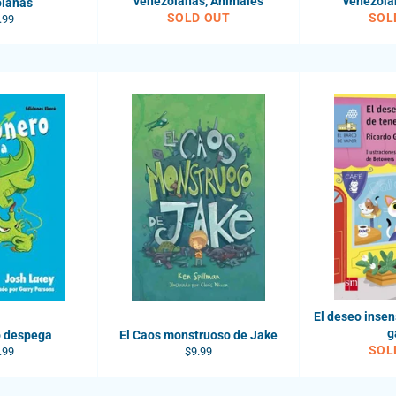
venezolanas, Animales
venezola
olanas
SOLD OUT
SOL
ular
.99
e
El deseo insen
g
o despega
El Caos monstruoso de Jake
SOL
ular
Regular
.99
$9.99
e
price