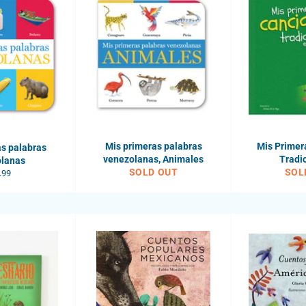
Mis primeras palabras
Mis Primer
s palabras
venezolanas, Animales
Tradi
olanas
SOLD OUT
SOL
ular
.99
e