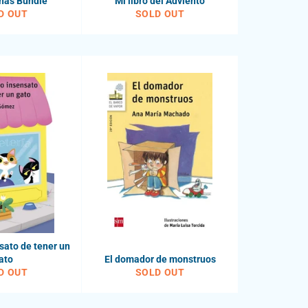
nas Bundle
Mi libro del Adviento
D OUT
SOLD OUT
sato de tener un
ato
El domador de monstruos
D OUT
SOLD OUT