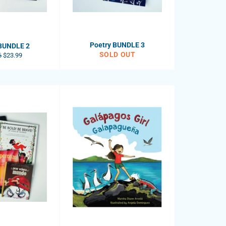
Poetry BUNDLE 3
 BUNDLE 2
SOLD OUT
ar
Sale
6
$23.99
price