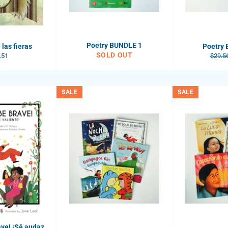
Poetry BUNDLE 1
 las fieras
Poetry
SOLD OUT
ular
Regul
.51
$29.5
e
price
SALE
SALE
ve! ¡Sé audaz,