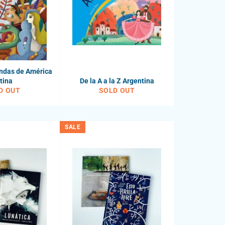
endas de América
tina
De la A a la Z Argentina
D OUT
SOLD OUT
SALE