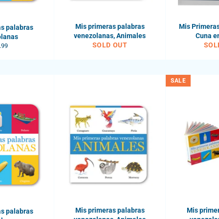
Mis primeras palabras
Mis Primera
s palabras
venezolanas, Animales
Cuna e
olanas
SOLD OUT
SOL
ular
.99
e
SALE
Mis primeras palabras
Mis prime
s palabras