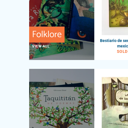
Folklore
Bestiario de se
mexi
VIEW ALL
SOLD