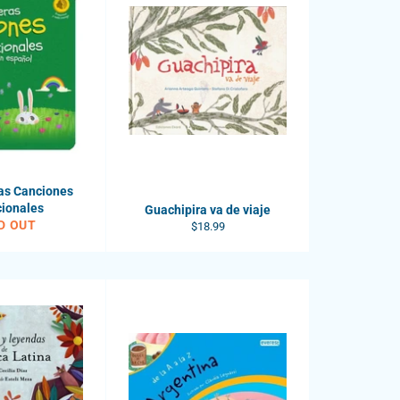
as Canciones
cionales
Guachipira va de viaje
D OUT
Regular
$18.99
price