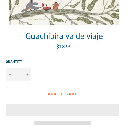
Guachipira va de viaje
Regular
$18.99
price
QUANTITY
−
+
ADD TO CART