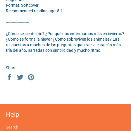
Format: Softcover
Recommended reading age: 8-11
--------------------
¿Cómo se siente frío? ¿Por qué nos enfermamos más en invierno?
¿Cómo se forma la nieve? ¿Cómo sobreviven los animales? Las
respuestas a muchas de las preguntas que trae la estación más
fría del año, narradas con simplicidad y mucho ritmo.
Share
Share
Tweet
Pin
on
on
on
Facebook
Twitter
Pinterest
Help
Search