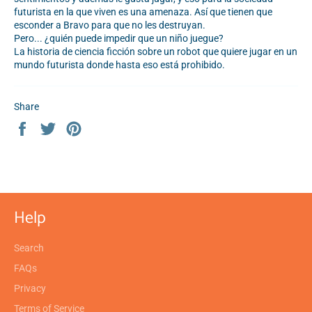
futurista en la que viven es una amenaza. Así que tienen que
esconder a Bravo para que no les destruyan.
Pero... ¿quién puede impedir que un niño juegue?
La historia de ciencia ficción sobre un robot que quiere jugar en un
mundo futurista donde hasta eso está prohibido.
Share
Share
Tweet
Pin
on
on
on
Facebook
Twitter
Pinterest
Help
Search
FAQs
Privacy
Terms of Service