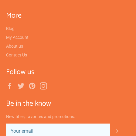
More
Blog
My Account
About us
Contact Us
Follow us
Facebook
Twitter
Pinterest
Instagram
Be in the know
New titles, favorites and promotions.
SUBSC