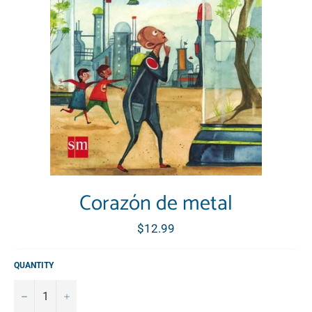
Corazón de metal
Regular
$12.99
price
QUANTITY
−
+