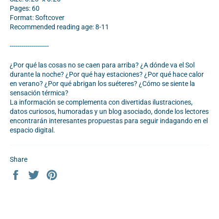
Pages: 60
Format: Softcover
Recommended reading age: 8-11
--------------------
¿Por qué las cosas no se caen para arriba? ¿A dónde va el Sol
durante la noche? ¿Por qué hay estaciones? ¿Por qué hace calor
en verano? ¿Por qué abrigan los suéteres? ¿Cómo se siente la
sensación térmica?
La información se complementa con divertidas ilustraciones,
datos curiosos, humoradas y un blog asociado, donde los lectores
encontrarán interesantes propuestas para seguir indagando en el
espacio digital.
Share
Share
Tweet
Pin
on
on
on
Facebook
Twitter
Pinterest