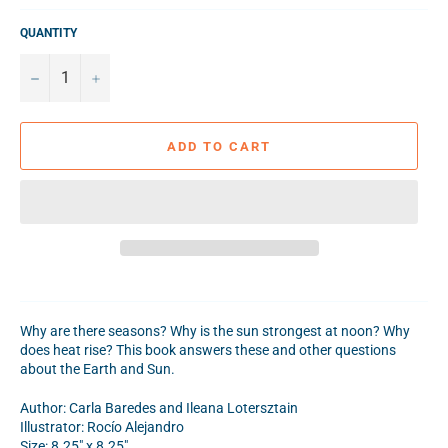
QUANTITY
−
+
ADD TO CART
Why are there seasons? Why is the sun strongest at noon? Why
does heat rise? This book answers these and other questions
about the Earth and Sun.
Author: Carla
Baredes and Ileana Lotersztain
Illustrator: Rocío Alejandro
Size: 8.25" x 8.25"