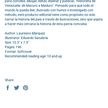
para concebir, dibujar, editar, diseñar y publicar, "Historieta de
Venezuela: de Macuro a Maduro". Pensado para que todo el
mundo lo pueda leer; ilustrado con humor e investigado con
método, este producto editorial tiene como propósito no solo
narrar la historia del país a través de ilustraciones, sino que aspira
a hacer más cercana la historia de esta patria convulsa.
Author: Laureano Márquez
Illustrator:
Eduardo Sanabria
Size: 10.5" x 7.5"
Pages: 196
Format: Softcover
Recommended reading age: 10 and up
Share
Share
Tweet
Pin
on
on
on
Facebook
Twitter
Pinterest