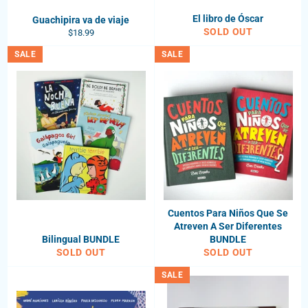
El libro de Óscar
Guachipira va de viaje
SOLD OUT
Regular
$18.99
price
SALE
SALE
Cuentos Para Niños Que Se
Atreven A Ser Diferentes
Bilingual BUNDLE
BUNDLE
SOLD OUT
SOLD OUT
SALE