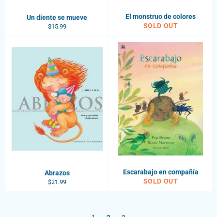
El monstruo de colores
Un diente se mueve
SOLD OUT
Regular
$15.99
price
Escarabajo en compañía
Abrazos
SOLD OUT
Regular
$21.99
price