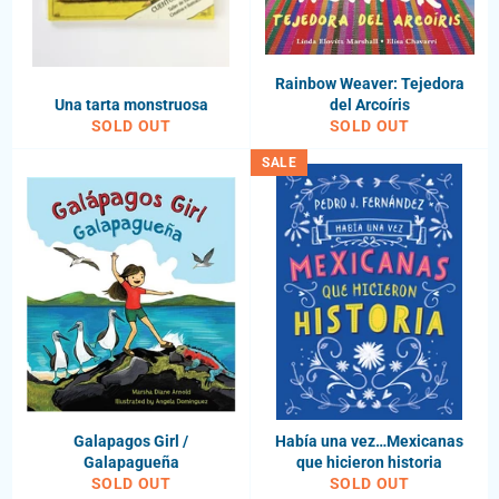
Rainbow Weaver: Tejedora
Una tarta monstruosa
del Arcoíris
SOLD OUT
SOLD OUT
SALE
Galapagos Girl /
Había una vez…Mexicanas
Galapagueña
que hicieron historia
SOLD OUT
SOLD OUT