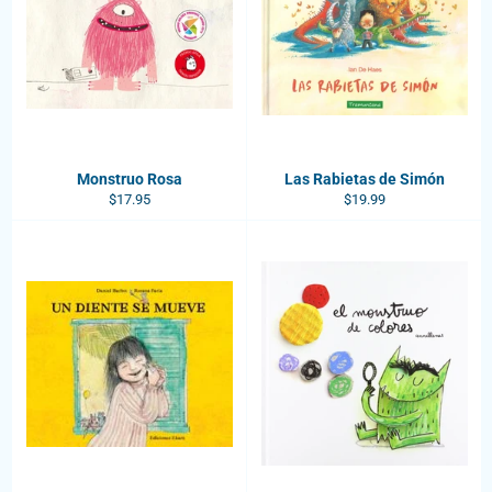
Monstruo Rosa
Las Rabietas de Simón
Regular
Regular
$17.95
$19.99
price
price