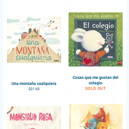
Cosas que me gustan del
colegio
Una montaña cualquiera
SOLD OUT
Regular
$21.63
price