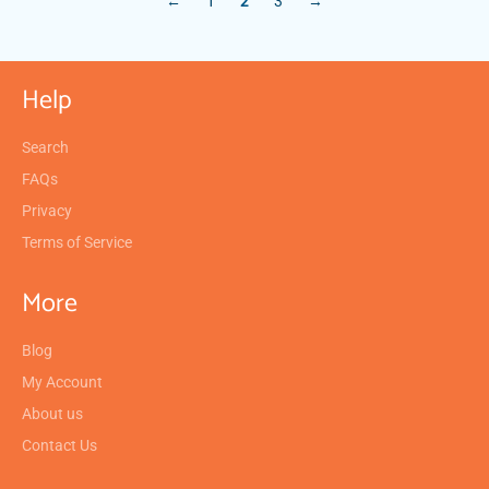
←
1
2
3
→
Help
Search
FAQs
Privacy
Terms of Service
More
Blog
My Account
About us
Contact Us