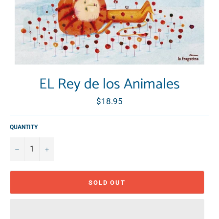
EL Rey de los Animales
Regular
$18.95
price
QUANTITY
−
+
SOLD OUT