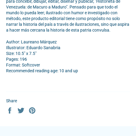
para concebir, dibujar, editar, diseñar y publicar, "Historieta de
Venezuela: de Macuro a Maduro". Pensado para que todo el
mundo lo pueda leer; ilustrado con humor e investigado con
método, este producto editorial tiene como propósito no solo
narrar la historia del país a través de ilustraciones, sino que aspira
a hacer más cercana la historia de esta patria convulsa.
Author: Laureano Márquez
Illustrator:
Eduardo Sanabria
Size: 10.5" x 7.5"
Pages: 196
Format: Softcover
Recommended reading age: 10 and up
Share
Share
Tweet
Pin
on
on
on
Facebook
Twitter
Pinterest