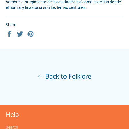
hombre, el surgimiento de las ciudades, así como historias donde
el humor y la astucia son los temas centrales.
Share
Share
Tweet
Pin
on
on
on
Facebook
Twitter
Pinterest
Back to Folklore
Help
Search