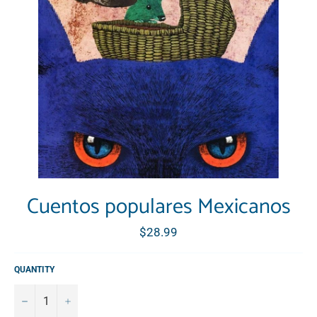
Cuentos populares Mexicanos
Regular
$28.99
price
QUANTITY
−
+